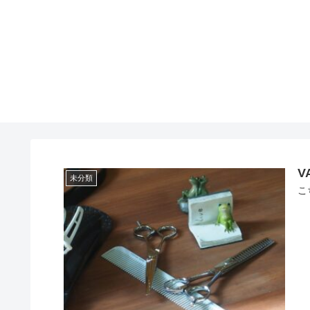
V
未分類
こ